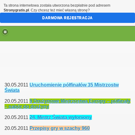
Ta strona internetowa została utworzona bezpłatnie pod adresem
Stronygratis.pl
. Czy chcesz też mieć własną stronę?
DARMOWA REJESTRACJA
30.05.2011
Uruchomienie półfinałów 35 Mistrzostw
Świata
20.05.2011
9 Drużynowe Mistrzostw​a Europy – półfinały
– nabór do drużyny
20.05.2011
24. Mistrz Świata wyłoniony
20.05.2011
Przepisy gry w szachy 960