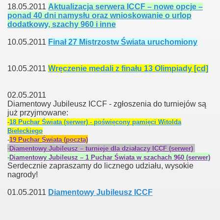
18.05.2011
Aktualizacja serwera ICCF – nowe opcje –
ponad 40 dni namysłu oraz wnioskowanie o urlop
dodatkowy, szachy 960 i inne
10.05.2011
Finał 27 Mistrzostw Świata uruchomiony
10.05.2011
Wręczenie medali z finału 13 Olimpiady [cd]
02.05.2011
Diamentowy Jubileusz ICCF - zgłoszenia do turniejów są
już przyjmowane:
-
18 Puchar Świata (serwer) - poświęcony pamięci Witolda
Bieleckiego
-
19 Puchar Świata (poczta)
-
Diamentowy Jubileusz – turnieje dla działaczy ICCF (serwer)
-
Diamentowy Jubileusz – 1 Puchar Świata w szachach 960 (serwer)
Serdecznie zapraszamy do licznego udziału, wysokie
nagrody!
01.05.2011
Diamentowy Jubileusz ICCF