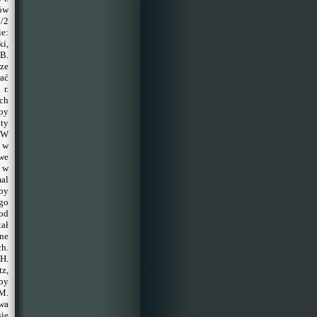
ów
/2
e:
i,
 B.
rze
rać
r.
ch
py
aty
 W
h w
we
y w
mal
oby
go
od
tał
ane
ch.
H.
tz,
żby
M.
wa
się