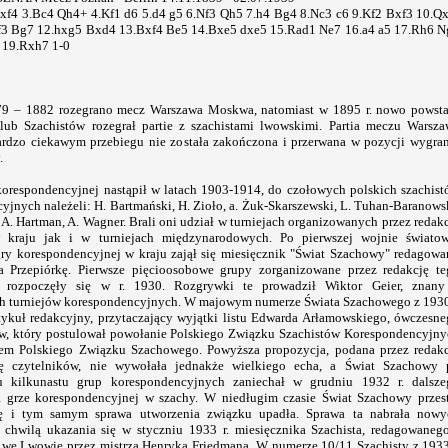
 exf4 3.Bc4 Qh4+ 4.Kf1 d6 5.d4 g5 6.Nf3 Qh5 7.h4 Bg4 8.Nc3 c6 9.Kf2 Bxf3 10.Q
f3 Bg7 12.hxg5 Bxd4 13.Bxf4 Be5 14.Bxe5 dxe5 15.Rad1 Ne7 16.a4 a5 17.Rh6 N
 19.Rxh7 1-0
79 – 1882 rozegrano mecz Warszawa Moskwa, natomiast w 1895 r. nowo powsta
ub Szachistów rozegrał partie z szachistami lwowskimi. Partia meczu Warsza
dzo ciekawym przebiegu nie została zakończona i przerwana w pozycji wygran
.
orespondencyjnej nastąpił w latach 1903-1914, do czołowych polskich szachis
yjnych należeli: H. Bartmański, H. Zioło, a. Żuk-Skarszewski, L. Tuhan-Baranows
 A. Hartman, A. Wagner. Brali oni udział w turniejach organizowanych przez redak
 kraju jak i w turniejach międzynarodowych. Po pierwszej wojnie światow
gry korespondencyjnej w kraju zajął się miesięcznik "Świat Szachowy" redagow
a Przepiórkę. Pierwsze pięcioosobowe grupy zorganizowane przez redakcję te
a rozpoczęły się w r. 1930. Rozgrywki te prowadził Wiktor Geier, znany
h turniejów korespondencyjnych. W majowym numerze Świata Szachowego z 1930
rtykuł redakcyjny, przytaczający wyjątki listu Edwarda Arłamowskiego, ówczesn
aw, który postulował powołanie Polskiego Związku Szachistów Korespondencyjn
tem Polskiego Związku Szachowego. Powyższa propozycja, podana przez redakc
ę czytelników, nie wywołała jednakże wielkiego echa, a Świat Szachowy 
u kilkunastu grup korespondencyjnych zaniechał w grudniu 1932 r. dalsze
 grze korespondencyjnej w szachy. W niedługim czasie Świat Szachowy przest
ę i tym samym sprawa utworzenia związku upadła. Sprawa ta nabrała nowy
chwilą ukazania się w styczniu 1933 r. miesięcznika Szachista, redagowaneg
e Lwowie przez mistrza Henryka Friedmana. W numerze 10/11 Szachisty z 1933