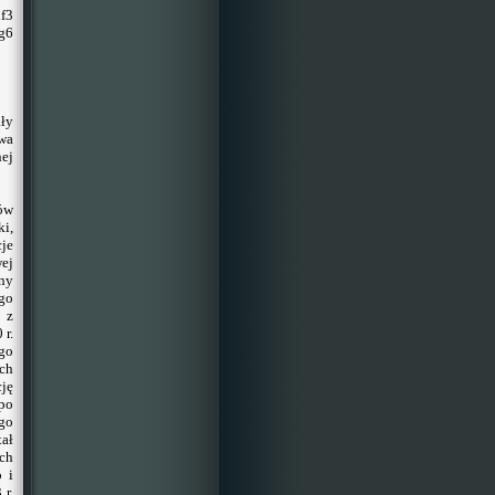
xf3
g6
ły
wa
ej
tów
ki,
cje
ej
any
go
 z
 r.
ego
ych
ję
po
go
ał
ch
o i
 r.