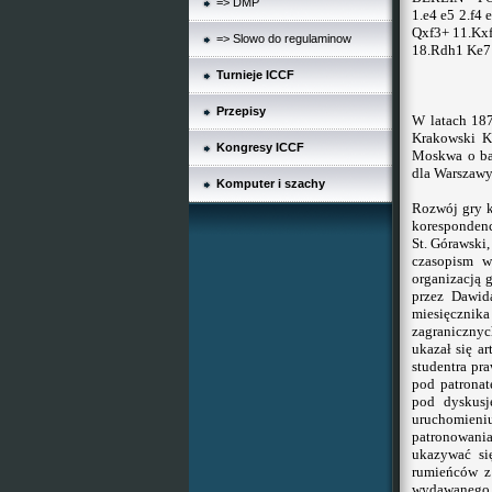
=> DMP
1.e4 e5 2.f4
Qxf3+ 11.Kx
=> Slowo do regulaminow
18.Rdh1 Ke7
Turnieje ICCF
Przepisy
W latach 18
Krakowski Kl
Kongresy ICCF
Moskwa o bar
dla Warszawy
Komputer i szachy
Rozwój gry k
korespondenc
St. Górawski,
czasopism w
organizacją 
przez Dawid
miesięcznik
zagranicznyc
ukazał się a
studentra pr
pod patrona
pod dyskusj
uruchomieni
patronowania
ukazywać si
rumieńców z 
wydawanego w