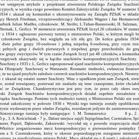
 we wstępnym artykule z projektami utworzenia Polskiego Związku Szachist
yjnych, w wyniku czego powołano Komitet Założycielski Związku. W numerze 1
1934 r. ukazał się komunikat o ukonstytuowaniu się Zarządu PZSzK w składzi
ący Henryk Friedman, viceprzewodniczący Aleksander Wagner i Jan Hermanowsk
skarbnik Julian Madfes, członkowie: M. Steifer, L.Tuhan-Baranowski, H. Salzman,
. Sternak, L. Gerlicz. W momencie utworzenia PZSzK liczył 26 członków. W nume
y z 1934 r. ogłoszono pierwszy turniej o mistrzostwo Polski, w którym mogli b
o członkowie Związku, bez względu na ich siłę gry. Do końca grudnia 1934 
 dwie pełne grupy 10-osobowe i jedną niepełną 6-osobową, przy czym trze
z pełnych grup i dwóch pierwszych z niepełnej grupy przechodziło do gru
 tzw. grupy zwycięzców. W tym czasie Związek liczył już 48 członków, a komunik
rozgrywek ukazywały się w kąciku szachistów korespondencyjnych Szachisty.
 Szachisty z 1935 r. L. Gerlicz zaproponował zjazd szachistów korespondencyjnyc
nia Olimpiady Szachowej w Warszawie. Rozmaite trudności, zwłaszcza finanso
 że na zjazd przybyło zaledwie czterech szachistów korespondencyjnych. Niestet
 r. ukazał się ostatni numer Szachisty. Wraz z upadkiem pism sam Związek, nie
e, został rozwiązany, ponieważ nie znalazło się inne czasopismo, które chciał
ać ze Związkiem. Charakterystyczne jest przy tym, że przez cały okres swe
olski Związek Szachistów korespondencyjnych działał zupełnie niezależnie 
iązku Szachowego. Pomimo tych trudności turniej o Mistrzostwo Polski nie zos
został zakończony w połowie 1936 r. Wyniki tego turnieju zostały opublikow
etynie wydawanym przez władze Związku, rozesłanym jedynie do zainteresowany
 historycznego turnieju były następujące: 1. M. Tomaszewicz 8 p., 2. 
5 p., 3. A. Kościelniak - 7 p., Dalsze miejsca zajęli Szpigelmacher, Czerniakow, Spi
auter, Popiel, Dąbrowski, Zakrzewski /wycofał się z powodu rozpoczęcia słu
 Wkrótce zorganizowano mecz korespondencyjny o pierwszeństwo pomiędzy 
em a S. Czerniakowem, który w okresie poprzedzającym rozegranie mistrzost
ażany za nieoficjalnego mistrza Polski. Mecz składał się z 6 partii i zakończył 