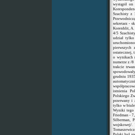
wystąpił on
Korespondenc
Szachisty z 
Przewodnicz
sekretarz - 
Korenhlit, A
4/5 Szachist
udział tylk
uruchomiono
pierwszych 
ostatecznej,
o wynikach 
numerze z /8
trakcie trwa
spowodowały,
grudniu 1935
automatyczni
współpracow
istnienia P
Polskiego Zw
przerwany i 
tylko w biul
Wyniki tego
Friedman - 7,
Silberman, P
wojskowej/.
Tomaszewicz
Polski był uw