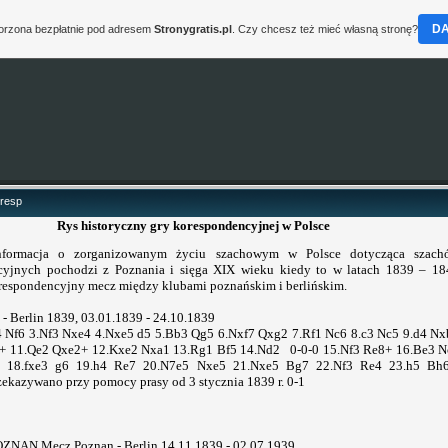
D
worzona bezpłatnie pod adresem
Stronygratis.pl
. Czy chcesz też mieć własną stronę?
oresp
Rys historyczny gry korespondencyjnej w Polsce
informacja o zorganizowanym życiu szachowym w Polsce dotycząca szach
cyjnych pochodzi z Poznania i sięga XIX wieku kiedy to w latach 1839 – 18
respondencyjny mecz między klubami poznańskim i berlińskim.
- Berlin 1839, 03.01.1839 - 24.10.1839
4 Nf6 3.Nf3 Nxe4 4.Nxe5 d5 5.Bb3 Qg5 6.Nxf7 Qxg2 7.Rf1 Nc6 8.c3 Nc5 9.d4 N
+ 11.Qe2 Qxe2+ 12.Kxe2 Nxa1 13.Rg1 Bf5 14.Nd2 0-0-0 15.Nf3 Re8+ 16.Be3 N
3 18.fxe3 g6 19.h4 Re7 20.N7e5 Nxe5 21.Nxe5 Bg7 22.Nf3 Re4 23.h5 B
zekazywano przy pomocy prasy od 3 stycznia 1839 r. 0-1
ZNAN Mecz Poznan - Berlin 14.11.1839 - 02.07.1939