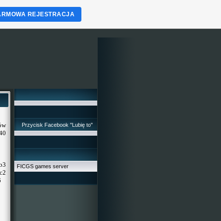
ARMOWA REJESTRACJA
ów
Przycisk Facebook "Lubię to"
40
xb3
FICGS games server
c2
h6