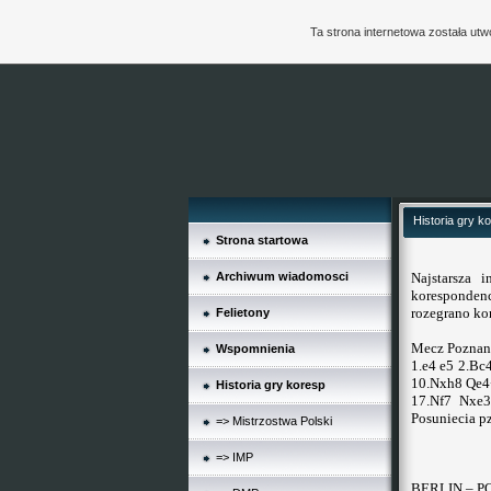
Ta strona internetowa została ut
Historia gry k
Strona startowa
Archiwum wiadomosci
Najstarsza 
koresponden
rozegrano ko
Felietony
Mecz Poznan 
Wspomnienia
1.e4 e5 2.Bc
10.Nxh8 Qe4
Historia gry koresp
17.Nf7 Nxe
Posuniecia p
=> Mistrzostwa Polski
=> IMP
BERLIN – PO