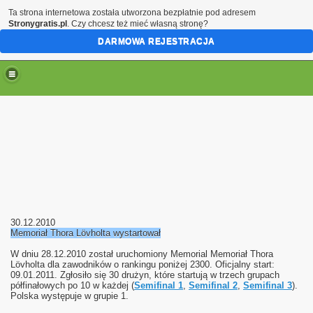
Ta strona internetowa została utworzona bezpłatnie pod adresem
Stronygratis.pl
. Czy chcesz też mieć własną stronę?
DARMOWA REJESTRACJA
30.12.2010
Memoriał Thora Lövholta wystartował
W dniu 28.12.2010 został uruchomiony Memorial Memoriał Thora
Lövholta dla zawodników o rankingu poniżej 2300. Oficjalny start:
09.01.2011. Zgłosiło się 30 drużyn, które startują w trzech grupach
półfinałowych po 10 w każdej (
Semifinal 1
,
Semifinal 2
,
Semifinal 3
).
Polska występuje w grupie 1.