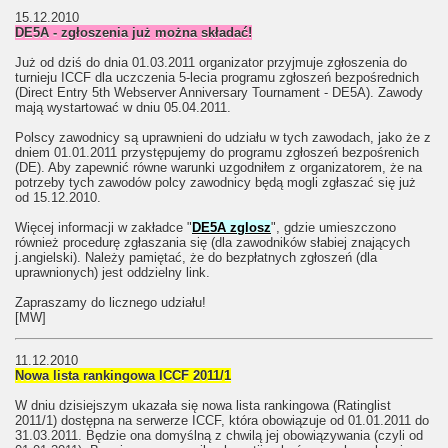
15.12.2010
DE5A - zgłoszenia już można składać!
Już od dziś do dnia 01.03.2011 organizator przyjmuje zgłoszenia do
turnieju ICCF dla uczczenia 5-lecia programu zgłoszeń bezpośrednich
(Direct Entry 5th Webserver Anniversary Tournament - DE5A). Zawody
mają wystartować w dniu 05.04.2011.
Polscy zawodnicy są uprawnieni do udziału w tych zawodach, jako że z
dniem 01.01.2011 przystępujemy do programu zgłoszeń bezpośrenich
(DE). Aby zapewnić równe warunki uzgodniłem z organizatorem, że na
potrzeby tych zawodów polcy zawodnicy będą mogli zgłaszać się już
od 15.12.2010.
Więcej informacji w zakładce "
DE5A zglosz
", gdzie umieszczono
również procedurę zgłaszania się (dla zawodników słabiej znających
j.angielski). Należy pamiętać, że do bezpłatnych zgłoszeń (dla
uprawnionych) jest oddzielny link.
Zapraszamy do licznego udziału!
[MW]
11.12.2010
Nowa lista rankingowa ICCF 2011/1
W dniu dzisiejszym ukazała się nowa lista rankingowa (Ratinglist
2011/1) dostępna na serwerze ICCF, która obowiązuje od 01.01.2011 do
31.03.2011. Będzie ona domyślną z chwilą jej obowiązywania (czyli od