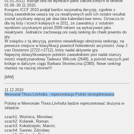
01.01.2011). Bazuje ona na wynikach partii zakończonych w okresie
01.09.-30.11.2010.
Kongres ICCF 2010 podjął bardzo racjonalną decyzję, zgodnie z
którą zawodników uważa się za nieaktywnych jeśli ich ostatni resultat
został uzyskany więcej jak dwa lata kalendarzowe temu. Oznacza to
dla tej listy i trzech kolejnych w 2011, że zawodnicy z ostatnim
wynikiem uzyskanym przed 2009 rokiem są wykazywani jako
nieaktywni. Jednakże zachowują oni swój ranking do chwili powrotu do
gry.
W związku z tą decyzją, pomimo niewielkiego obniżenia rankingu, na
pierwsze miejsce w klasyfikacji powrócił holenderski arcymistrz Joop J.
van Oosterom (2722->2712), który nadal aktywnie gra.
Najwyżej sklasyfikowanym polskim zawodnikiem jest nadal starszy
mistrz międzynarodowy Tadeusz Wilczek (2648), a pośród naszych pań
króluje w dalszym ciągu Barbara Skonieczna (2380). Nowe rankingi
również na naszej stronie!!!
[MW]
11.12.2010
Memoriał Thora Lövholta - reprezentacja Polski skompletowana
Polskę w Memoriale Thora Lövholta będzie reprezentować drużyna w
składzie:
szach1: Woźnica, Mirosław;
szach2: Kolanek, Roman;
szach3: Kołodziejski, Marcin;
szach4: Sanner, Zdzisław;