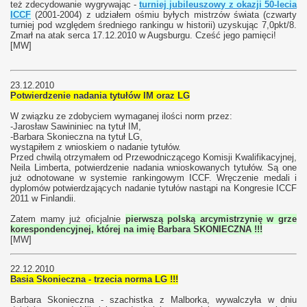
też zdecydowanie wygrywając -
turniej jubileuszowy z okazji 50-lecia
ICCF
(2001-2004) z udziałem ośmiu byłych mistrzów świata (czwarty
turniej pod względem średniego rankingu w historii) uzyskując 7,0pkt/8.
Zmarł na atak serca 17.12.2010 w Augsburgu. Cześć jego pamięci!
[MW]
23.12.2010
Potwierdzenie nadania tytułów IM oraz LG
W związku ze zdobyciem wymaganej ilości norm przez:
-Jarosław Sawininiec na tytuł IM,
-Barbara Skonieczna na tytuł LG,
wystąpiłem z wnioskiem o nadanie tytułów.
Przed chwilą otrzymałem od Przewodniczącego Komisji Kwalifikacyjnej,
Neila Limberta, potwierdzenie nadania wnioskowanych tytułów. Są one
już odnotowane w systemie rankingowym ICCF. Wręczenie medali i
dyplomów potwierdzających nadanie tytułów nastąpi na Kongresie ICCF
2011 w Finlandii.
Zatem mamy już oficjalnie
pierwszą polską arcymistrzynię w grze
korespondencyjnej, której na imię Barbara SKONIECZNA !!!
[MW]
22.12.2010
Basia Skonieczna - trzecia norma LG !!!
Barbara Skonieczna - szachistka z Malborka, wywalczyła w dniu