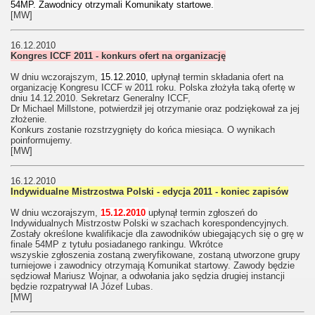
54MP. Zawodnicy otrzymali Komunikaty startowe.
[MW]
16.12.2010
Kongres ICCF 2011 - konkurs ofert na organizację
W dniu wczorajszym,
15.12.2010,
upłynął termin składania ofert na
organizację Kongresu ICCF w 2011 roku. Polska złożyła taką ofertę w
dniu 14.12.2010. Sekretarz Generalny ICCF,
Dr Michael Millstone, potwierdził jej otrzymanie oraz podziękował za jej
złożenie.
Konkurs zostanie rozstrzygnięty do końca miesiąca. O wynikach
poinformujemy.
[MW]
16.12.2010
Indywidualne Mistrzostwa Polski - edycja 2011 - koniec zapisów
W dniu wczorajszym,
15.12.2010
upłynął termin zgłoszeń do
Indywidualnych Mistrzostw Polski w szachach korespondencyjnych.
Zostały określone kwalifikacje dla zawodników ubiegających się o grę w
finale 54MP z tytułu posiadanego rankingu. Wkrótce
wszyskie zgłoszenia zostaną zweryfikowane, zostaną utworzone grupy
turniejowe i zawodnicy otrzymają Komunikat startowy. Zawody będzie
sędziował Mariusz Wojnar, a odwołania jako sędzia drugiej instancji
będzie rozpatrywał IA Józef Lubas.
[MW]