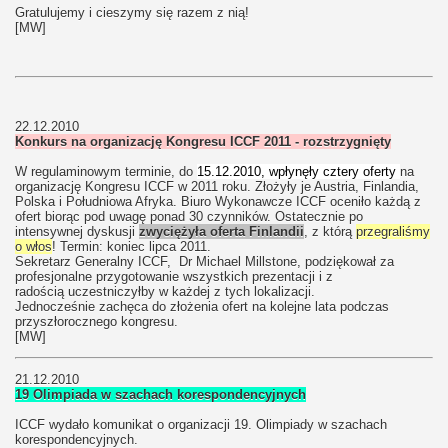
Gratulujemy i cieszymy się razem z nią!
[MW]
22.12.2010
Konkurs na organizację Kongresu ICCF 2011 - rozstrzygnięty
W regulaminowym terminie, do
15.12.2010, wpłynęły cztery oferty
na
organizację Kongresu ICCF w 2011 roku. Złożyły je Austria, Finlandia,
Polska i Południowa Afryka. Biuro Wykonawcze ICCF oceniło każdą z
ofert biorąc pod uwagę ponad 30 czynników. Ostatecznie po
intensywnej dyskusji
zwyciężyła oferta Finlandii
, z którą
przegraliśmy
o włos
! Termin: koniec lipca 2011.
Sekretarz Generalny ICCF, Dr Michael Millstone, podziękował za
profesjonalne przygotowanie wszystkich prezentacji i z
radością uczestniczyłby w każdej z tych lokalizacji.
Jednocześnie zachęca do złożenia ofert na kolejne lata podczas
przyszłorocznego kongresu.
[MW]
21.12.2010
19 Olimpiada w szachach korespondencyjnych
ICCF wydało komunikat o organizacji 19. Olimpiady w szachach
korespondencyjnych.