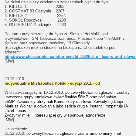
Na dzień dzisiejszy wiadomo o zgłoszeniach pięciu drużyn:
1. KIELCE-1 2395
2. GOSTMAT 83 Gostynin 2267
3. KIELCE-2 2254
4. SOKÓŁ Ropczyce 2238
5. ROTMISTRZ Grudziądz 2233
Do startu przymierza się drużyna ze Śląska "HetMaN" pod
przywództwem SM Tadeusza Szafrańca, Prezesa klubu "HetMaN" z
Katowic oraz brązowego medalisty 13.Olimpiady.
Stan zgłoszeń można śledzić na bieżąco na Chessarbitrze pod
adresem:
http://www.chessarbiter.com/turnieje/td_353/list_of_teams_and_player
[MW]
20.12.2010
Indywidualne Mistrzostwa Polski - edycja 2011 - cd
W dniu wczorajszym,
19.12.2010, po zweryfikowaniu zgłoszeń, zostały
utworzone grupy turniejowe ćwierćfinałów 58MP oraz półfinałów
56MP. Zawodnicy otrzymali Komunikaty startowe. Zawody sędziuje
Mariusz Wojnar, a odwołania jako sędzia drugiej instancji rozpatruje IA
Józef Lubas.
Życzymy miłej i interesującej gry w sportowej atmosferze!
[MW]
Uzupełnienie:
21.12.2010,
po zweryfikowaniu zgłoszeń, został uruchomiony finał