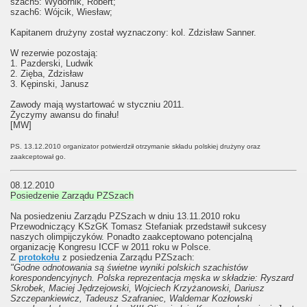
szach5: Wydornik, Robert;
szach6: Wójcik, Wiesław;
Kapitanem drużyny został wyznaczony: kol. Zdzisław Sanner.
W rezerwie pozostają:
1. Pazderski, Ludwik
2. Zięba, Zdzisław
3. Kępinski, Janusz
Zawody mają wystartować w styczniu 2011.
Życzymy awansu do finału!
[MW]
PS. 13.12.2010 organizator potwierdził otrzymanie składu polskiej drużyny oraz
zaakceptował go.
08.12.2010
Posiedzenie Zarządu PZSzach
Na posiedzeniu Zarządu PZSzach w dniu 13.11.2010 roku
Przewodniczący KSzGK Tomasz Stefaniak przedstawił sukcesy
naszych olimpijczyków. Ponadto zaakceptowano potencjalną
organizację Kongresu ICCF w 2011 roku w Polsce.
Z
protokołu
z posiedzenia Zarządu PZSzach:
"Godne odnotowania są świetne wyniki polskich szachistów
korespondencyjnych. Polska reprezentacja męska w składzie: Ryszard
Skrobek, Maciej Jędrzejowski, Wojciech Krzyżanowski, Dariusz
Szczepankiewicz, Tadeusz Szafraniec, Waldemar Kozłowski