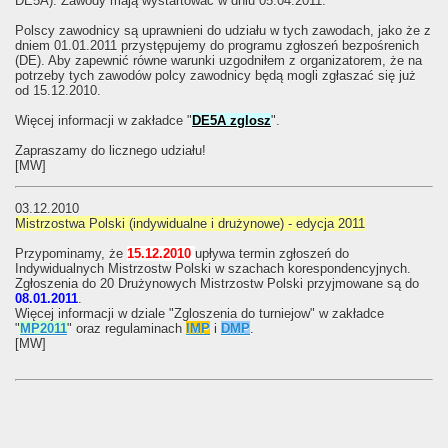
DE5A). Zawody mają wystartować w dniu 05.04.2011.
Polscy zawodnicy są uprawnieni do udziału w tych zawodach, jako że z
dniem 01.01.2011 przystępujemy do programu zgłoszeń bezpośrenich
(DE). Aby zapewnić równe warunki uzgodniłem z organizatorem, że na
potrzeby tych zawodów polcy zawodnicy będą mogli zgłaszać się już
od 15.12.2010.
Więcej informacji w zakładce "
DE5A zglosz
".
Zapraszamy do licznego udziału!
[MW]
03.12.2010
Mistrzostwa Polski (indywidualne i drużynowe) - edycja 2011
Przypominamy, że
15.12.2010
upływa termin zgłoszeń do
Indywidualnych Mistrzostw Polski w szachach korespondencyjnych.
Zgłoszenia do 20 Drużynowych Mistrzostw Polski przyjmowane są do
08.01.2011
.
Więcej informacji w dziale "Zgloszenia do turniejow" w zakładce
"
MP2011
" oraz regulaminach
IMP
i
DMP
.
[MW]