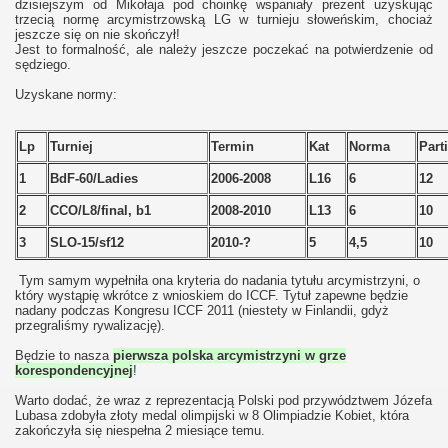
dzisiejszym od Mikołaja pod choinkę wspaniały prezent uzyskując
trzecią normę arcymistrzowską LG w turnieju słoweńskim, chociaż
jeszcze się on nie skończył!
Jest to formalność, ale należy jeszcze poczekać na potwierdzenie od
sędziego.
Uzyskane normy:
Lp
Turniej
Termin
Kat
Norma
Part
1
BdF-60/Ladies
2006-2008
L16
6
12
2
CCO/L8/final, b1
2008-2010
L13
6
10
3
SLO-15/sf12
2010-?
5
4,5
10
Tym samym wypełniła ona kryteria do nadania tytułu arcymistrzyni, o
który wystąpię wkrótce z wnioskiem do ICCF. Tytuł zapewne będzie
nadany podczas Kongresu ICCF 2011 (niestety w Finlandii, gdyż
przegraliśmy rywalizację).
Będzie to nasza
pierwsza polska arcymistrzyni w grze
korespondencyjnej
!
Warto dodać, że wraz z reprezentacją Polski pod przywództwem Józefa
Lubasa zdobyła złoty medal olimpijski w 8 Olimpiadzie Kobiet, która
zakończyła się niespełna 2 miesiące temu.