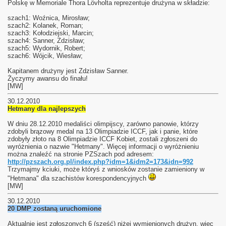
Polskę w Memoriale Thora Lövholta reprezentuje drużyna w składzie:
szach1: Woźnica, Mirosław;
szach2: Kolanek, Roman;
szach3: Kołodziejski, Marcin;
szach4: Sanner, Zdzisław;
szach5: Wydornik, Robert;
szach6: Wójcik, Wiesław;
Kapitanem drużyny jest Zdzisław Sanner.
Życzymy awansu do finału!
[MW]
30.12.2010
Hetmany dla najlepszych
W dniu 28.12.2010 medaliści olimpijscy, zarówno panowie, którzy
zdobyli brązowy medal na 13 Olimpiadzie ICCF, jak i panie, które
zdobyły złoto na 8 Olimpiadzie ICCF Kobiet, zostali zgłoszeni do
wyróżnienia o nazwie "Hetmany". Więcej informacji o wyróżnieniu
można znaleźć na stronie PZSzach pod adresem:
http://pzszach.org.pl/index.php?idm=1&idm2=173&idn=992
Trzymajmy kciuki, może któryś z wniosków zostanie zamieniony w
"Hetmana" dla szachistów korespondencyjnych
[MW]
30.12.2010
20 DMP zostaną uruchomione
Aktualnie jest zgłoszonych 6 (sześć) niżej wymienionych drużyn, więc