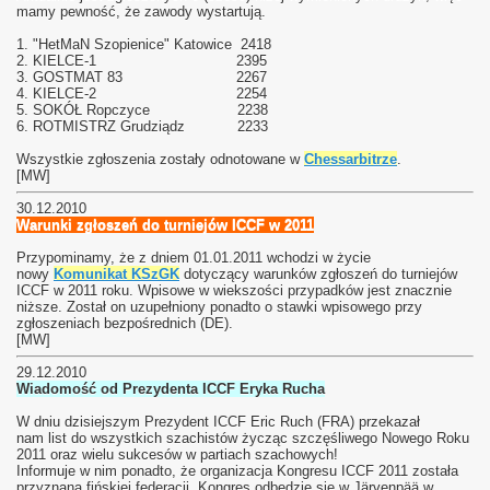
mamy pewność, że zawody wystartują.
1. "HetMaN Szopienice" Katowice 2418
2. KIELCE-1 2395
3. GOSTMAT 83 2267
4. KIELCE-2 2254
5. SOKÓŁ Ropczyce 2238
6. ROTMISTRZ Grudziądz 2233
Wszystkie zgłoszenia zostały odnotowane w
Chessarbitrze
.
[MW]
30.12.2010
Warunki zgłoszeń do turniejów ICCF w 2011
Przypominamy, że z dniem 01.01.2011 wchodzi w życie
nowy
Komunikat KSzGK
dotyczący warunków zgłoszeń do turniejów
ICCF w 2011 roku. Wpisowe w wiekszości przypadków jest znacznie
niższe. Został on uzupełniony ponadto o stawki wpisowego przy
zgłoszeniach bezpośrednich (DE).
[MW]
29.12.2010
Wiadomość od Prezydenta ICCF Eryka Rucha
W dniu dzisiejszym Prezydent ICCF Eric Ruch (FRA) przekazał
nam list do wszystkich szachistów życząc szczęśliwego Nowego Roku
2011 oraz wielu sukcesów w partiach szachowych!
Informuje w nim ponadto, że organizacja Kongresu ICCF 2011 została
przyznana fińskiej federacji. Kongres odbędzie się w Järvenpää w