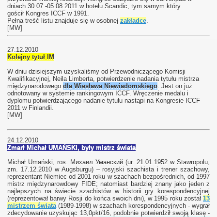
dniach 30.07.-05.08.2011 w hotelu Scandic, tym samym który
gościł Kongres ICCF w 1991.
Pełna treść listu znajduje się w osobnej
zakładce
.
[MW]
27.12.2010
Kolejny tytuł IM
W dniu dzisiejszym uzyskaliśmy od Przewodniczącego Komisji
Kwalifikacyjnej, Neila Limberta, potwierdzenie nadania tytułu mistrza
międzynarodowego
dla Wiesława Niewiadomskiego
. Jest on już
odnotowany w systemie rankingowym ICCF. Wręczenie medalu i
dyplomu potwierdzającego nadanie tytułu nastąpi na Kongresie ICCF
2011 w Finlandii.
[MW]
24.12.2010
Zmarł Michał UMAŃSKI, były mistrz świata
Michał Umański, ros. Михаил Уманский (ur. 21.01.1952 w Stawropolu,
zm. 17.12.2010 w Augsburgu) – rosyjski szachista i trener szachowy,
reprezentant Niemiec od 2001 roku w szachach bezpośrednich, od 1997
mistrz międzynarowdowy FIDE; natomiast bardziej znany jako jeden z
najlepszych na świecie szachistów w historii gry korespondencyjnej
(reprezentował barwy Rosji do końca swoich dni), w 1995 roku został
13
mistrzem świata
(1989-1998) w szachach korespondencyjnych - wygrał
zdecydowanie uzyskując 13,0pkt/16, podobnie potwierdził swoją klasę -