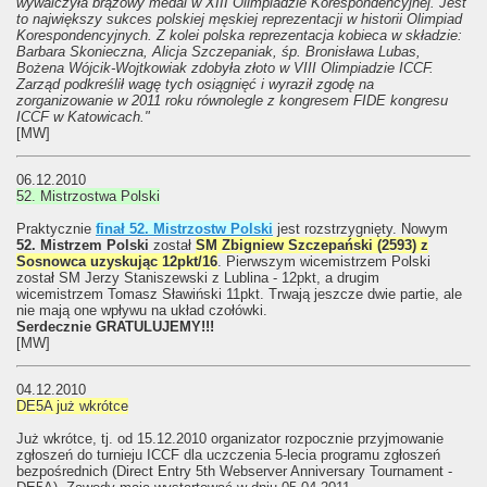
wywalczyła brązowy medal w XIII Olimpiadzie Korespondencyjnej. Jest
to największy sukces polskiej męskiej reprezentacji w historii Olimpiad
Korespondencyjnych. Z kolei polska reprezentacja kobieca w składzie:
Barbara Skonieczna, Alicja Szczepaniak, śp. Bronisława Lubas,
Bożena Wójcik-Wojtkowiak zdobyła złoto w VIII Olimpiadzie ICCF.
Zarząd podkreślił wagę tych osiągnięć i wyraził zgodę na
zorganizowanie w 2011 roku równolegle z kongresem FIDE kongresu
ICCF w Katowicach."
[MW]
06.12.2010
52. Mistrzostwa Polski
Praktycznie
finał 52. Mistrzostw Polski
jest rozstrzygnięty. Nowym
52. Mistrzem Polski
został
SM Zbigniew Szczepański (2593) z
Sosnowca uzyskując 12pkt/16
. Pierwszym wicemistrzem Polski
został SM Jerzy Staniszewski z Lublina - 12pkt, a drugim
wicemistrzem Tomasz Sławiński 11pkt. Trwają jeszcze dwie partie, ale
nie mają one wpływu na układ czołówki.
Serdecznie GRATULUJEMY!!!
[MW]
04.12.2010
DE5A już wkrótce
Już wkrótce, tj. od 15.12.2010 organizator rozpocznie przyjmowanie
zgłoszeń do turnieju ICCF dla uczczenia 5-lecia programu zgłoszeń
bezpośrednich (Direct Entry 5th Webserver Anniversary Tournament -