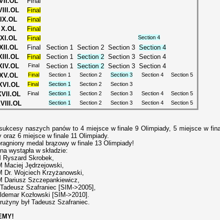
VII.OL
Final
VIII.OL
Final
IX.OL
Final
X.OL
Final
XI.OL
Final
Section 4
XII.OL
Final
Section 1
Section 2
Section 3
Section 4
XIII.OL
Final
Section 1
Section 2
Section 3
Section 4
XIV.OL
Final
Section 1
Section 2
Section 3
Section 4
XV.OL
Final
Section 1
Section 2
Section 3
Section 4
Section 5
XVI.OL
Final
Section 1
Section 2
Section 3
XVII.OL
Final
Section 1
Section 2
Section 3
Section 4
Section 5
VIII.OL
Section 1
Section 2
Section 3
Section 4
Section 5
sukcesy naszych panów to 4 miejsce w finale 9 Olimpiady, 5 miejsce w fina
 oraz 6 miejsce w finale 11 Olimpiady.
pragniony medal brązowy w finale 13 Olimpiady!
na wystąpła w składzie:
 Ryszard Skrobek,
M Maciej Jędrzejowski,
M Dr. Wojciech Krzyżanowski,
M Dariusz Szczepankiewicz,
 Tadeusz Szafraniec [SIM->2005],
ldemar Kozłowski [SIM->2010].
rużyny był Tadeusz Szafraniec.
EMY!