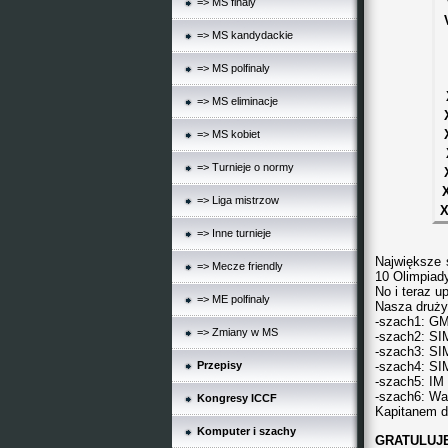
=> MS finaly
=> MS kandydackie
=> MS polfinaly
=> MS eliminacje
=> MS kobiet
=> Turnieje o normy
=> Liga mistrzow
X
=> Inne turnieje
Największe 
=> Mecze friendly
10 Olimpiady
No i teraz u
=> ME polfinaly
Nasza druży
-szach1: GM
=> Zmiany w MS
-szach2: SI
-szach3: SI
Przepisy
-szach4: SI
-szach5: IM
-szach6: Wa
Kongresy ICCF
Kapitanem d
Komputer i szachy
GRATULUJ