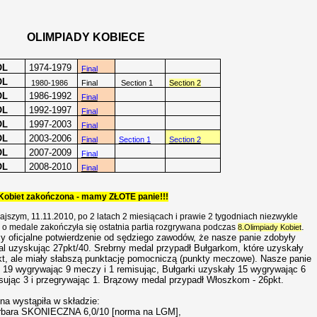
OLIMPIADY KOBIECE
OL
1974-1979
Final
OL
1980-1986
Final
Section 1
Section 2
OL
1986-1992
Final
OL
1992-1997
Final
OL
1997-2003
Final
OL
2003-2006
Final
Section 1
Section 2
OL
2007-2009
Final
OL
2008-2010
Final
 Kobiet zakończona - mamy ZŁOTE panie!!!
jszym, 11.11.2010, po 2 latach 2 miesiącach i prawie 2 tygodniach niezwykle
.
i o medale zakończyła się ostatnia partia rozgrywana podczas
8.Olimpiady Kobiet
y oficjalne potwierdzenie od sędziego zawodów, że nasze panie zdobyły
 uzyskując 27pkt/40. Srebrny medal przypadł Bułgarkom, które uzyskały
kt, ale miały słabszą punktację pomocniczą (punkty meczowe). Nasze panie
h 19 wygrywając 9 meczy i 1 remisując, Bułgarki uzyskały 15 wygrywając 6
sując 3 i przegrywając 1. Brązowy medal przypadł Włoszkom - 26pkt.
na wystąpiła w składzie:
rbara SKONIECZNA 6,0/10 [norma na LGM],