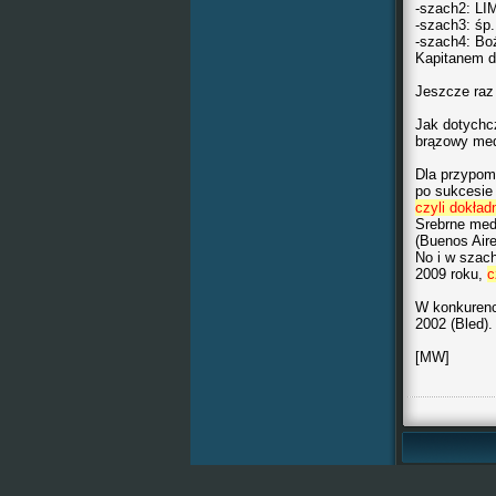
-szach2: LI
-szach3: śp.
-szach4: B
Kapitanem d
Jeszcze ra
Jak dotychc
brązowy me
Dla przypomn
po sukcesie
czyli dokład
Srebrne med
(Buenos Air
No i w szac
2009 roku,
c
W konkurencj
2002 (Bled).
[MW]