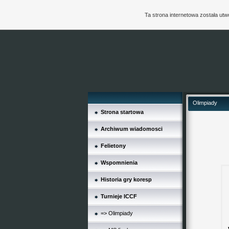
Ta strona internetowa została ut
Olimpiady
Strona startowa
Archiwum wiadomosci
Felietony
Wspomnienia
Historia gry koresp
Turnieje ICCF
=> Olimpiady