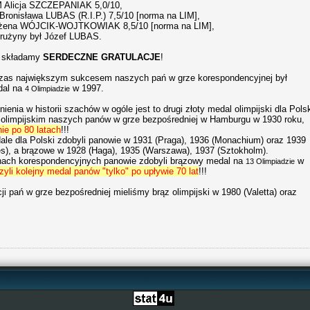
M Alicja SZCZEPANIAK 5,0/10,
Bronisława LUBAS (R.I.P.) 7,5/10 [norma na LIM],
ożena WÓJCIK-WOJTKOWIAK 8,5/10 [norma na LIM],
rużyny był Józef LUBAS.
z składamy
SERDECZNE GRATULACJE
!
zas największym sukcesem naszych pań w grze korespondencyjnej był
dal na
w 1997.
4 Olimpiadzie
ienia w historii szachów w ogóle jest to drugi złoty medal olimpijski dla Pols
 olimpijskim naszych panów w grze bezpośredniej w Hamburgu w 1930 roku,
nie po 80 latach
!!!
ale dla Polski zdobyli panowie w 1931 (Praga), 1936 (Monachium) oraz 1939
es), a brązowe w 1928 (Haga), 1935 (Warszawa), 1937 (Sztokholm).
hach korespondencyjnych panowie zdobyli brązowy medal na
w
13 Olimpiadzie
zyli kolejny medal panów "tylko" po upływie 70 lat
!!!
i pań w grze bezpośredniej mieliśmy brąz olimpijski w 1980 (Valetta) oraz