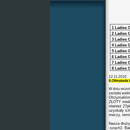
1 Ladies 
2 Ladies 
3 Ladies 
4 Ladies 
5 Ladies 
6 Ladies 
7 Ladies 
8 Ladies 
12.11.2010
8.Olimpiada
W dniu wczora
zaciętej walk
Otrzymaliśm
ZŁOTY medal
również 27p
uzyskały ic
meczy, remi
Nasza druży
-szach1: Ba