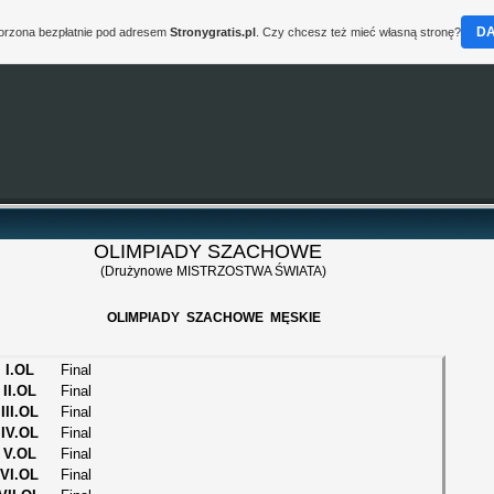
D
worzona bezpłatnie pod adresem
Stronygratis.pl
. Czy chcesz też mieć własną stronę?
OLIMPIADY SZACHOWE
(Drużynowe MISTRZOSTWA ŚWIATA)
OLIMPIADY SZACHOWE MĘSKIE
I.OL
Final
II.OL
Final
III.OL
Final
IV.OL
Final
V.OL
Final
VI.OL
Final