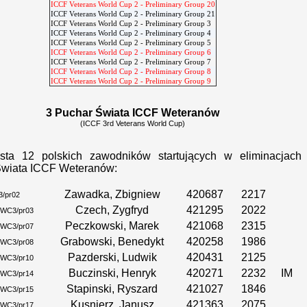
ICCF Veterans World Cup 2 - Preliminary Group 20
ICCF Veterans World Cup 2 - Preliminary Group 21
ICCF Veterans World Cup 2 - Preliminary Group 3
ICCF Veterans World Cup 2 - Preliminary Group 4
ICCF Veterans World Cup 2 - Preliminary Group 5
ICCF Veterans World Cup 2 - Preliminary Group 6
ICCF Veterans World Cup 2 - Preliminary Group 7
ICCF Veterans World Cup 2 - Preliminary Group 8
ICCF Veterans World Cup 2 - Preliminary Group 9
3 Puchar Świata ICCF Weteranów
(ICCF 3rd Veterans World Cup)
ista 12 polskich zawodników startujących w eliminacjach
Świata ICCF Weteranów:
Zawadka, Zbigniew
420687
2217
/pr02
Czech, Zygfryd
421295
2022
WC3/pr03
Peczkowski, Marek
421068
2315
WC3/pr07
Grabowski, Benedykt
420258
1986
WC3/pr08
Pazderski, Ludwik
420431
2125
WC3/pr10
Buczinski, Henryk
420271
2232
IM
WC3/pr14
Stapinski, Ryszard
421027
1846
WC3/pr15
Kusnierz, Janusz
421363
2075
WC3/pr17