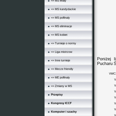
=> MS finaly
=> MS kandydackie
=> MS polfinaly
=> MS eliminacje
=> MS kobiet
=> Turnieje o normy
=> Liga mistrzow
Poniżej l
=> Inne turnieje
Pucharu 
=> Mecze friendly
VWC3
=> ME polfinaly
V
V
=> Zmiany w MS
V
Przepisy
V
Kongresy ICCF
V
V
Komputer i szachy
V