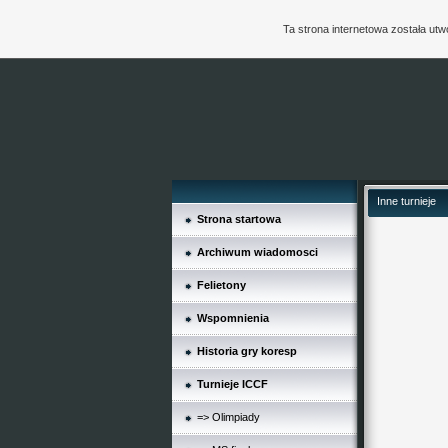
Ta strona internetowa została ut
Inne turnieje
Strona startowa
Archiwum wiadomosci
Felietony
Wspomnienia
Historia gry koresp
Turnieje ICCF
=> Olimpiady